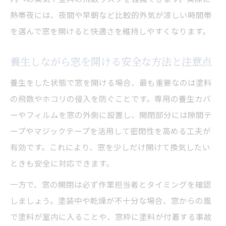
外壁屋根塗装中もストレスなく暮らす養生
熱帯夜には、夜間や早朝など比較的外気が涼しい時間帯
法解説
を選んで窓を開けると快適さを維持しやすくなります。
快適な室内を保つための養生プランと準備
塗装工事中の生活ストレスを減らす養生の
養生しながら窓を開ける安全な方法と注意点
コツ
養生をした状態で窓を開ける場合、最も重要なのは塗料
熱帯夜も安心の外壁屋根塗装対策
の飛散やホコリの侵入を防ぐことです。専用の養生カバ
熱帯夜を快適に乗り切る外壁屋根塗装時の
ーやフィルムを窓の外側に設置し、開閉部分には隙間テ
工夫
ープやマジックテープを活用して密閉性を高める工夫が
外壁屋根塗装中も涼しく過ごすための養生
有効です。これにより、窓を少しだけ開けて換気したい
対策
ときも安全に対応できます。
エアコン活用で熱帯夜も安心な塗装期間の
一方で、窓の開閉は必ず作業担当者とタイミングを確認
過ごし方
しましょう。塗装中や乾燥が不十分な場合、窓からの風
外壁屋根塗装で熱帯夜の室内温度を抑える
で塗料が室内に入ることや、窓枠に塗料が付着する事故