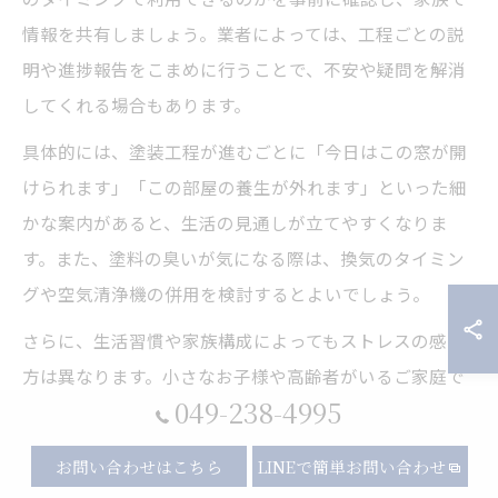
情報を共有しましょう。業者によっては、工程ごとの説
明や進捗報告をこまめに行うことで、不安や疑問を解消
してくれる場合もあります。
具体的には、塗装工程が進むごとに「今日はこの窓が開
けられます」「この部屋の養生が外れます」といった細
かな案内があると、生活の見通しが立てやすくなりま
す。また、塗料の臭いが気になる際は、換気のタイミン
グや空気清浄機の併用を検討するとよいでしょう。
さらに、生活習慣や家族構成によってもストレスの感じ
方は異なります。小さなお子様や高齢者がいるご家庭で
049-238-4995
は、特に快適な環境づくりが重要です。養生に関する疑
問や要望は遠慮せず施工業者に伝え、最適な提案を受け
お問い合わせはこちら
LINEで簡単お問い合わせ
ましょう。こうした工夫によって、塗装期間中も安心し