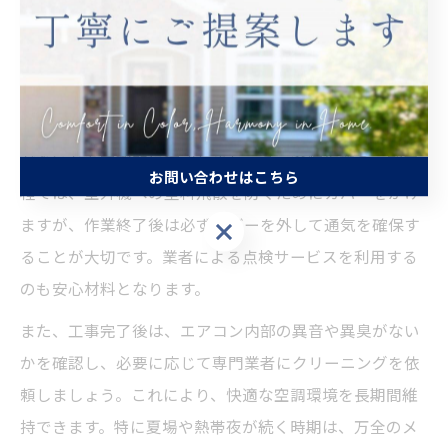
とで、塗料やホコリの影響を抑えることができます。特
に、長期間エアコンを使用していない場合は、事前の点
検が重要です。
工事期間中は、室外機周辺の養生状態や排気口の詰まり
がないかを定期的に確認しましょう。塗装作業の一部工
お問い合わせはこちら
程では、室外機への塗料飛散を防ぐためにカバーをかけ
ますが、作業終了後は必ずカバーを外して通気を確保す
お問い合わせはこちら
ることが大切です。業者による点検サービスを利用する
のも安心材料となります。
また、工事完了後は、エアコン内部の異音や異臭がない
かを確認し、必要に応じて専門業者にクリーニングを依
頼しましょう。これにより、快適な空調環境を長期間維
持できます。特に夏場や熱帯夜が続く時期は、万全のメ