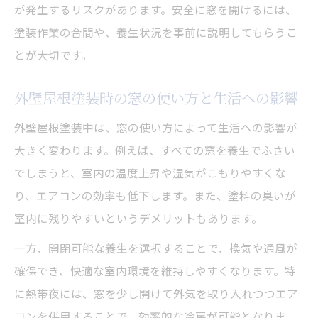
方法
が発生するリスクがあります。安全に窓を開けるには、
養生中の熱帯夜を快適にする生活アイデア
塗装作業の合間や、養生状況を事前に説明してもらうこ
集
とが大切です。
塗装工事中の生活ストレス軽減ポイント
外壁屋根塗装時の窓の使い方と生活への影響
外壁屋根塗装中の生活ストレスを減らす準
備法
外壁屋根塗装中は、窓の使い方によって生活への影響が
大きく変わります。例えば、すべての窓を養生でふさい
塗装期間のトラブル回避と快適生活のポイ
でしまうと、室内の温度上昇や湿気がこもりやすくな
ント
り、エアコンの効率も低下します。また、塗料の臭いが
養生期間中に心地よく過ごす方法と工夫例
室内に残りやすいというデメリットもあります。
外壁屋根塗装時に役立つストレス軽減テク
一方、開閉可能な養生を選択することで、換気や通風が
ニック
確保でき、快適な室内環境を維持しやすくなります。特
塗装工事による疲れを和らげる生活習慣の
に熱帯夜には、窓を少し開けて外気を取り入れつつエア
工夫
コンを併用することで、効率的な冷房が可能となりま