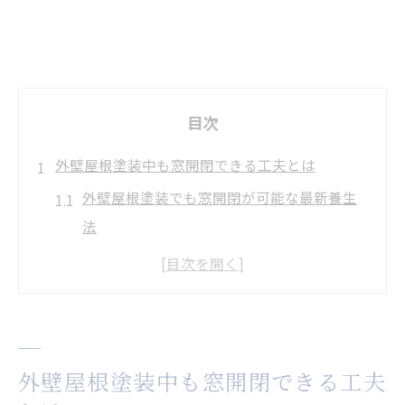
目次
外壁屋根塗装中も窓開閉できる工夫とは
外壁屋根塗装でも窓開閉が可能な最新養生
法
塗装中も快適に過ごせる窓開閉のポイント
養生しながら窓を開ける安全な方法と注意
点
外壁屋根塗装時の窓の使い方と生活への影
外壁屋根塗装中も窓開閉できる工夫
響