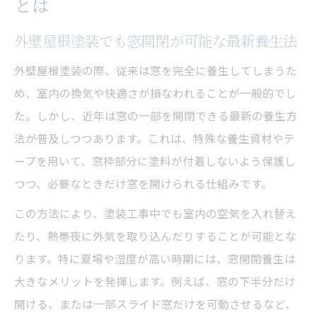
とは
開閉できる養生で塗料臭や暑さを軽減する
工夫
外壁屋根塗装でも窓開閉が可能な最新養生法
塗装期間のエアコン快適使用ガイド
外壁屋根塗装の際、従来は窓を完全に養生してしまうた
外壁屋根塗装中のエアコン使用時の注意点
め、室内の換気や快適さが損なわれることが一般的でし
まとめ
た。しかし、近年は窓の一部を開閉できる最新の養生方
養生期間でもエアコンを安全に使うための
法が普及しつつあります。これは、特殊な養生資材やテ
工夫
ープを用いて、窓枠部分に塗料が付着しないよう保護し
外壁屋根塗装とエアコン同時使用のポイン
つつ、必要なときだけ窓を開けられる仕組みです。
ト解説
この方法により、塗装工事中でも室内の空気を入れ替え
塗装工事中も快適な室内を保つエアコンの
たり、熱帯夜に外気を取り込んだりすることが可能とな
使い方
ります。特に夏場や湿度が高い時期には、窓開閉養生は
外壁屋根塗装時に推奨されるエアコンメン
大きなメリットを発揮します。例えば、窓の下半分だけ
テナンス
開ける、または一部スライド窓だけを可動させるなど、