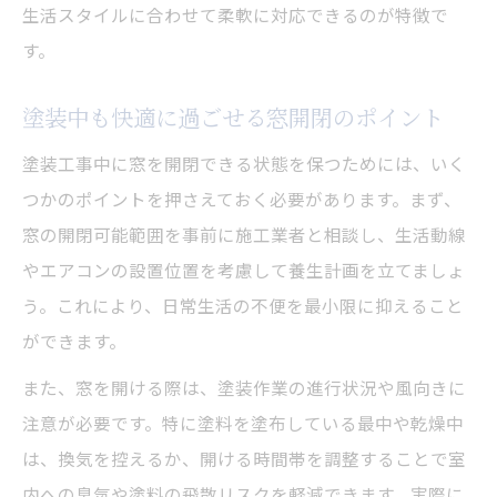
窓を開けられない時期の換気対策
生活スタイルに合わせて柔軟に対応できるのが特徴で
外壁屋根塗装中に実践できる換気の工夫と
す。
注意点
塗装中も快適に過ごせる窓開閉のポイント
窓開閉制限時も快適に過ごすための換気方
法
塗装工事中に窓を開閉できる状態を保つためには、いく
塗装期間中の換気扇や玄関活用テクニック
つかのポイントを押さえておく必要があります。まず、
窓の開閉可能範囲を事前に施工業者と相談し、生活動線
外壁屋根塗装が終わるまでの安全な換気術
やエアコンの設置位置を考慮して養生計画を立てましょ
養生中でも安心できる換気対策とそのコツ
う。これにより、日常生活の不便を最小限に抑えること
快適に過ごす外壁屋根塗装の養生術
ができます。
外壁屋根塗装で快適に過ごす養生の工夫と
また、窓を開ける際は、塗装作業の進行状況や風向きに
選び方
注意が必要です。特に塗料を塗布している最中や乾燥中
養生期間中に生活を守るための対策とポイ
は、換気を控えるか、開ける時間帯を調整することで室
ント
内への臭気や塗料の飛散リスクを軽減できます。実際に