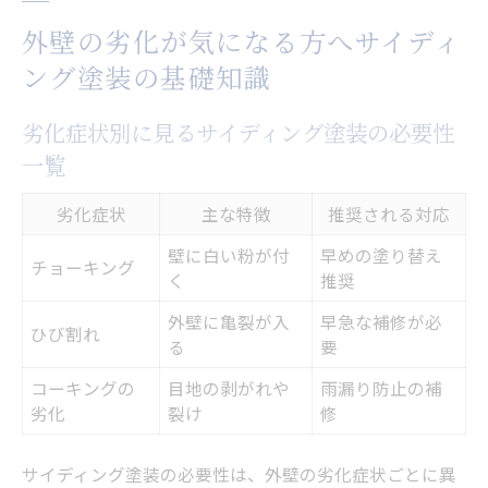
外壁のチョーキング現象と塗装時期の見極
外壁の劣化が気になる方へサイディ
め方
ング塗装の基礎知識
サイディング塗装の基礎知識を身につける
メリット
劣化症状別に見るサイディング塗装の必要性
外壁塗装に迷ったとき相談だけでもOKな理
一覧
由
劣化症状
主な特徴
推奨される対応
サイディング塗装はどのタイミングで考えるべ
壁に白い粉が付
早めの塗り替え
きか解説
チョーキング
く
推奨
築年数と劣化症状から見る塗装時期の目安
外壁に亀裂が入
早急な補修が必
ひび割れ
一覧
る
要
サイディング塗装を検討する最適なタイミ
コーキングの
目地の剥がれや
雨漏り防止の補
ング
劣化
裂け
修
外壁の色あせやひび割れが示すサインとは
サイディング塗装の必要性は、外壁の劣化症状ごとに異
塗り替え時期を逃さないチェックポイント