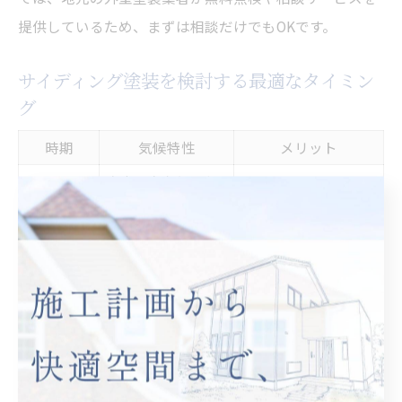
提供しているため、まずは相談だけでもOKです。
サイディング塗装を検討する最適なタイミン
グ
時期
気候特性
メリット
安定した気温・湿
春／秋
塗装仕上がり良好
度
梅雨前
降水量増加前
工事遅延リスク低減
真夏／真
塗料性能発揮しにく
高温・低温
冬
い
サイディング塗装の最適なタイミングは、築年数の経過
だけでなく、外壁の現状や天候、家族のライフスタイル
に合わせて検討することが大切です。特に埼玉県ふじみ