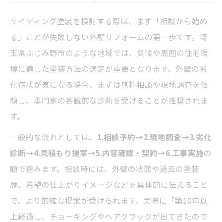
サイディング塗装を検討する際は、まず「相談から始め
る」ことが失敗しない外壁リフォームの第一歩です。埼
玉県ふじみ野市のような地域では、気候や周囲の住宅環
境に適した塗装方法の選定が重要となります。外壁の劣
化症状が気になる場合、まずは無料相談や現地調査を依
頼し、専門家の客観的な診断を受けることが推奨されま
す。
一般的な流れとしては、
1.相談予約→2.現地調査→3.劣化
診断→4.見積もり提案→5.内容確認・契約→6.工事実施
の
順で進みます。相談時には、外壁の状態や過去の塗装
歴、希望の仕上がりイメージなどを具体的に伝えること
で、より的確な提案が受けられます。実際に「築10年以
上経過し、チョーキングやヘアクラックが出てきたので