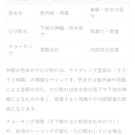
美観・防水力低
色あせ
紫外線・雨風
下
下地の伸縮／防水低
ひび割れ
雨漏り・腐食
下
チョーキン
塗膜劣化
内部劣化促進
グ
外壁の色あせやひび割れは、サイディング塗装の「そろ
そろ時期」の明確なサインです。色あせは紫外線や雨風
による塗膜の劣化、ひび割れは防水性の低下や下地の伸
縮によるものが多く、放置すると雨漏りや内部腐食の原
因となります。
チョーキング現象（手で触れると粉状のものがつく）
や、目地のシーリングが硬化・ひび割れしている場合