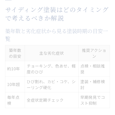
サイディング塗装はどのタイミング
で考えるべきか解説
築年数と劣化症状から見る塗装時期の目安一
覧
築年数
推奨アクショ
主な劣化症状
の目安
ン
チョーキング、色あせ、軽
点検・相談推
約10年
度のひび
奨
ひび割れ、カビ・コケ、シ
塗装・補修検
10年超
ーリング硬化
討
毎年点
早期発見でコ
全症状定期チェック
検
スト抑制