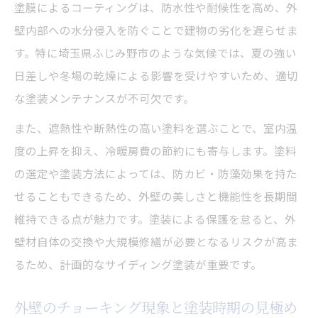
費用内訳を知って納得の見積もりを得る方
塗膜によるコーティングは、防水性や耐候性を高め、外
法
壁内部への水分侵入を防ぐことで建物の劣化を遅らせま
塗料選びで失敗しないためのチェックリス
す。特に埼玉県ふじみ野市のような気候では、夏の強い
ト
日差しや冬場の乾燥による影響を受けやすいため、適切
な塗装メンテナンスが不可欠です。
サイディング塗装費用が変動する要因とは
納得できるサイディング塗装相談のコツとまと
また、遮熱性や断熱性の高い塗料を選ぶことで、室内温
め
度の上昇を抑え、冷暖房費の節約にも寄与します。塗料
納得感を高めるサイディング塗装相談の流
の選定や塗装方法によっては、防カビ・防藻効果を持た
れ
せることもできるため、外壁の美しさと機能性を長期間
維持できる点が魅力です。塗装による保護を怠ると、外
相談時に役立つ外壁塗装チェックリスト
壁材自体の交換や大規模修繕が必要となるリスクが高ま
サイディング塗装の相談でよくある質問集
るため、計画的なサイディング塗装が重要です。
信頼できる業者と出会うための工夫
外壁塗装相談後のフォローで安心を得る
外壁のチョーキング現象と塗装時期の見極め