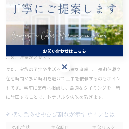
野市は、夏場の高温や台風の影響を受けやすいため、季
節の変わり目や梅雨前に点検を行うのがおすすめです。
例えば、春先や秋は気温や湿度が安定しているため、塗
料の乾燥や仕上がりが良好となりやすいです。逆に真夏
や真冬は、塗料の性能が十分に発揮できない場合がある
お問い合わせはこちら
ため、注意が必要です。
お問い合わせはこちら
また、家族の予定や生活への影響を考慮し、長期休暇や
在宅時間が多い時期を避けて工事を依頼するのもポイン
トです。事前に業者へ相談し、最適なタイミングを一緒
に計画することで、トラブルや失敗を防げます。
外壁の色あせやひび割れが示すサインとは
劣化症状
主な原因
主なリスク