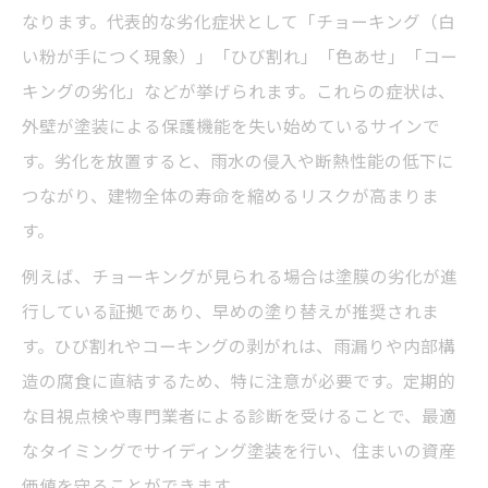
なります。代表的な劣化症状として「チョーキング（白
サイディング塗装の時期判断で失敗しない
い粉が手につく現象）」「ひび割れ」「色あせ」「コー
コツ
キングの劣化」などが挙げられます。これらの症状は、
相談だけでもOKな外壁塗装の進め方と安心ポイ
外壁が塗装による保護機能を失い始めているサインで
ント
す。劣化を放置すると、雨水の侵入や断熱性能の低下に
相談から始めるサイディング塗装の流れ一
つながり、建物全体の寿命を縮めるリスクが高まりま
覧
す。
外壁塗装の無料相談を活用するメリット
例えば、チョーキングが見られる場合は塗膜の劣化が進
サイディング塗装の相談時に確認すべき内
行している証拠であり、早めの塗り替えが推奨されま
容
す。ひび割れやコーキングの剥がれは、雨漏りや内部構
見積もり相談で納得感を得るための工夫
造の腐食に直結するため、特に注意が必要です。定期的
外壁塗装の相談が安心につながる理由
な目視点検や専門業者による診断を受けることで、最適
なタイミングでサイディング塗装を行い、住まいの資産
ふじみ野市でサイディング塗装を検討する際の
価値を守ることができます。
注意点