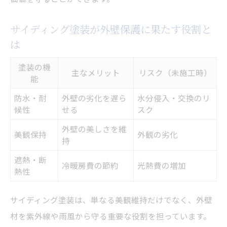
地域特性から考えるサイディング塗装の注
サイディング塗装が外壁保護に果たす役割と
意点一覧
は
ふじみ野市の気候に適した塗装方法とは
塗装の機
サイディング塗装業者選びで重視すべきポ
主なメリット
リスク（未施工時）
能
イント
防水・耐
外壁の劣化を遅ら
水分侵入・交換のリ
外壁洗浄や下地処理の重要性を知る
候性
せる
スク
相談時に確認したい地元ならではの疑問点
外壁の美しさを維
美観保持
外観の劣化
持
適切な塗料選びと費用の相場を知るためのガイ
ド
遮熱・断
冷暖房費の節約
光熱費の増加
熱性
塗料の種類別サイディング塗装費用相場表
サイディング塗装で選ばれる塗料の特徴比
サイディング塗装は、単なる美観維持だけでなく、外壁
較
材を紫外線や雨風から守る重要な役割を担っています。