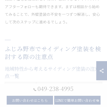
アフターフォローも期待できます。まずは相談から始め
てみることで、外壁塗装の不安を一つずつ解消し、安心
して次のステップに進めるでしょう。
ふじみ野市でサイディング塗装を検
討する際の注意点
地域特性から考えるサイディング塗装の注意
点一覧
影響する主な劣
049-238-4995
気候特性
対策
化症状
お問い合わせはこちら
LINEで簡単お問い合わせ
チョーキング・
耐候性塗料・定
高温多湿
カビ/苔発生
期点検