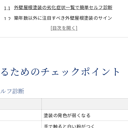
外壁屋根塗装の劣化症状一覧で簡単セルフ診断
築年数以外に注目すべき外壁屋根塗装のサイン
塗料ごとの耐用年数と塗り替え目安を知ろう
外壁屋根塗装の塗り替え時期を見逃さないコツ
ふじみ野市で多い劣化の特徴と対策法
外壁屋根塗装で築年数だけに頼らない新発想
るためのチェックポイント
築10年ルールの落とし穴と外壁屋根塗装の真実
外壁屋根塗装の判断に役立つ劣化症状チェック表
セルフ診断
外壁屋根塗装で考慮すべき環境要因とは
ふじみ野市の事例から学ぶ最適タイミング
築年数別に見る外壁屋根塗装の検討ポイント
塗装の発色が弱くなる
ふじみ野市の気候条件に強い塗装時期の選び方
手で触ると白い粉がつく