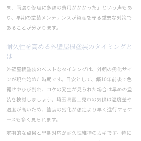
果、雨漏り修理に多額の費用がかかった」という声もあ
外壁屋根塗装で健康被害を防ぐポイント
り、早期の塗装メンテナンスが資産を守る重要な対策で
補助金制度を利用した賢い塗装の始め方
あることが分かります。
外壁屋根塗装に使える補助金の種類と特徴
外壁屋根塗装の補助金申請に必要な書類と
耐久性を高める外壁屋根塗装のタイミングと
は
は
補助金を活用した外壁屋根塗装の流れを解
外壁屋根塗装のベストなタイミングは、外観の劣化サイ
説
ンが現れ始めた時期です。目安として、築10年前後で色
外壁屋根塗装の費用負担を減らす補助制度
褪せやひび割れ、コケの発生が見られた場合は早めの塗
の活用法
装を検討しましょう。埼玉県富士見市の気候は温度差や
外壁屋根塗装の補助金申請時の注意点を押
湿度が高いため、塗装の劣化が想定より早く進行するケ
さえよう
ースも多く見られます。
塗装工事で資産価値が上がる理由とは
定期的な点検と早期対応が耐久性維持のカギです。特に
外壁屋根塗装が資産価値維持に与える影響