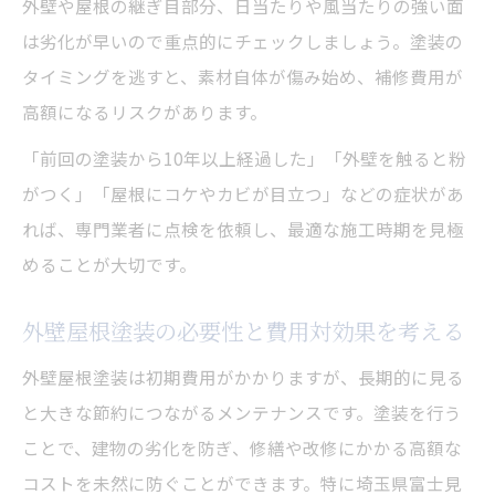
外壁や屋根の継ぎ目部分、日当たりや風当たりの強い面
外壁屋根塗装で高まる住宅の売却メリット
は劣化が早いので重点的にチェックしましょう。塗装の
外壁屋根塗装が将来的な修繕費を抑える仕
タイミングを逃すと、素材自体が傷み始め、補修費用が
組み
高額になるリスクがあります。
外壁屋根塗装が住宅の見た目を一新させる
「前回の塗装から10年以上経過した」「外壁を触ると粉
効果
がつく」「屋根にコケやカビが目立つ」などの症状があ
外壁屋根塗装の定期的実施で資産価値を守
れば、専門業者に点検を依頼し、最適な施工時期を見極
る
めることが大切です。
屋根と外壁の同時塗装で省エネ効果も実感
外壁屋根塗装の必要性と費用対効果を考える
外壁屋根塗装の同時施工で得られる省エネ
効果
外壁屋根塗装は初期費用がかかりますが、長期的に見る
と大きな節約につながるメンテナンスです。塗装を行う
外壁屋根塗装の遮熱塗料で光熱費削減を実
ことで、建物の劣化を防ぎ、修繕や改修にかかる高額な
現
コストを未然に防ぐことができます。特に埼玉県富士見
外壁屋根塗装の断熱性能で夏冬の快適さア