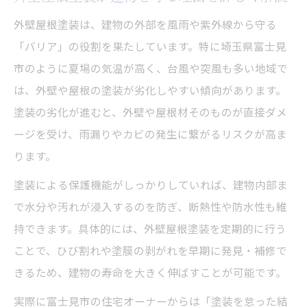
傷みや色褪せを防ぐメンテナンスの極意
外壁屋根塗装は、建物の外部を風雨や紫外線から守る
外壁屋根塗装で防ぐ劣化と美観維持の方法
「バリア」の役割を果たしています。特に埼玉県富士見
傷みを早期発見する外壁屋根塗装のチェッ
市のように夏場の気温が高く、台風や突風も多い地域で
クポイント
は、外壁や屋根の塗装が劣化しやすい傾向があります。
色褪せ対策に効果的な外壁屋根塗装のコツ
塗装の劣化が進むと、外壁や屋根材そのものが直接ダメ
外壁屋根塗装の適切なメンテナンス周期と
ージを受け、雨漏りやカビの発生に繋がるリスクが高ま
は
ります。
定期的な外壁屋根塗装がもたらす安心感
塗装による保護機能がしっかりしていれば、建物内部ま
安心のために知りたい塗装の効果と理由
で水分や汚れが浸入するのを防ぎ、断熱性や防水性も維
外壁屋根塗装の防水・断熱効果を徹底解説
持できます。具体的には、外壁屋根塗装を定期的に行う
ことで、ひび割れや塗膜の剥がれを早期に発見・補修で
外壁屋根塗装が雨漏り対策に有効な理由
きるため、建物の寿命を大きく伸ばすことが可能です。
外壁屋根塗装の遮熱効果で快適な住まいへ
美観だけでない外壁屋根塗装の本当の価値
実際に富士見市の住宅オーナーからは「塗装を怠った結