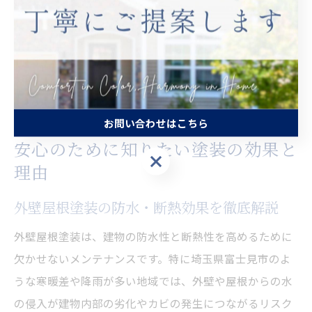
特に埼玉県富士見市では、自治体の補助金制度を活用す
ることで、費用負担を軽減できる場合もあります。助成
金情報や申請手順もあわせて確認し、賢く安心な住まい
づくりを目指しましょう。
お問い合わせはこちら
安心のために知りたい塗装の効果と
お問い合わせはこちら
理由
外壁屋根塗装の防水・断熱効果を徹底解説
外壁屋根塗装は、建物の防水性と断熱性を高めるために
欠かせないメンテナンスです。特に埼玉県富士見市のよ
うな寒暖差や降雨が多い地域では、外壁や屋根からの水
の侵入が建物内部の劣化やカビの発生につながるリスク