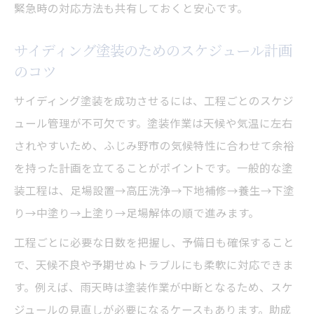
緊急時の対応方法も共有しておくと安心です。
制度とは
外壁塗装時に活用できる助成金の最新情報
サイディング塗装のためのスケジュール計画
サイディング塗装助成金の申請条件と注意
のコツ
点
サイディング塗装を成功させるには、工程ごとのスケジ
外壁塗装と補助金の併用で費用を抑える方
ュール管理が不可欠です。塗装作業は天候や気温に左右
法
されやすいため、ふじみ野市の気候特性に合わせて余裕
サイディング塗装で失敗しない助成金申請
を持った計画を立てることがポイントです。一般的な塗
ステップ
装工程は、足場設置→高圧洗浄→下地補修→養生→下塗
自力メンテナンスでよくある疑問を解消
り→中塗り→上塗り→足場解体の順で進みます。
サイディング塗装の自力施工でよくある疑
工程ごとに必要な日数を把握し、予備日も確保すること
問を解説
で、天候不良や予期せぬトラブルにも柔軟に対応できま
壁の塗装はまず何から始めればいいかを明
す。例えば、雨天時は塗装作業が中断となるため、スケ
確に
ジュールの見直しが必要になるケースもあります。助成