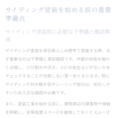
画のコツ
サイディング塗装を始める前の重要
塗装資材選びで失敗しないサイディング塗
準備点
装の準備
外壁洗浄や養生作業の流れとサイディング
サイディング塗装前に必要な下準備と確認事
塗装の基本
項
塗装手順の基本を押さえた外壁メンテ術
サイディング塗装を埼玉県ふじみ野市で実施する際、ま
サイディング塗装の基本工程と順序を理解
ず重要なのは下準備と事前確認です。外壁の状態を細か
しよう
く点検し、ひび割れや浮き、カビの発生などがないかを
外壁洗浄から下地処理までのサイディング
チェックすることが失敗しない第一歩となります。特に
塗装手法
サイディング材の継ぎ目やシーリング部分は、劣化しや
サイディング塗装で重視すべき養生と下塗
すいため入念な確認が必要です。
り作業
また、塗装工事を始める前に、建物周辺の障害物や植栽
サイディング塗装の中塗り・上塗りのポイ
を移動し、足場設置スペースを確保しておくとスムーズ
ント解説