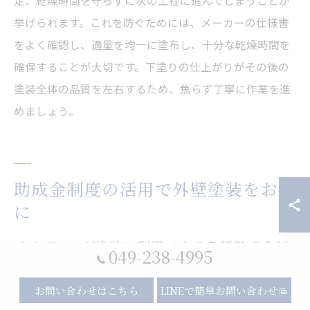
足、乾燥時間を守らずに次の工程に進んでしまうことが
挙げられます。これを防ぐためには、メーカーの仕様書
をよく確認し、適量を均一に塗布し、十分な乾燥時間を
確保することが大切です。下塗りの仕上がりがその後の
塗装全体の品質を左右するため、焦らず丁寧に作業を進
めましょう。
助成金制度の活用で外壁塗装をお得
に
サイディング塗装に利用できる各種助成金制
049-238-4995
度とは
お問い合わせはこちら
LINEで簡単お問い合わせ
サイディング塗装を検討する際、埼玉県ふじみ野市では