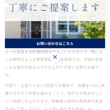
上塗りの工程です。中塗りでは、下塗り材の吸い込みや
凹凸をカバーし、塗膜の厚みを確保します。上塗りは最
終仕上げとして、耐久性・美観・防水性を高める役割が
あり、均一な塗布と塗りムラのない仕上がりが求められ
ます。
お問い合わせはこちら
塗料の選定や気温・湿度など環境条件にも配慮し、メー
カーが推奨する乾燥時間を守ることが大切です。特にふ
お問い合わせはこちら
じみ野市のような季節変動のある地域では、天候の急変
による塗料の乾きムラや仕上がり不良に注意が必要で
す。
中塗り・上塗りともに2回塗りが基本で、各層を十分に乾
燥させながら作業を進めることで、剥がれや色あせしに
くい外壁に仕上がります。経験者は塗料の希釈率や塗装
方法も工夫しながら、より高い耐久性を目指しましょ