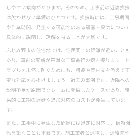
しやすい傾向があります。そのため、工事前の近隣挨拶
まず着手すべき塗装工程と注意点
は欠かせない準備のひとつです。挨拶時には、工事期間
サイディング塗装は高圧洗浄から始めるべ
や作業時間、発生する可能性のある騒音・臭気について
き理由
具体的に説明し、理解を得ることが大切です。
下地調整の重要性とサイディング塗装の注
ふじみ野市の住宅地では、住民同士の距離が近いことも
意点
あり、事前の配慮が円滑な工事進行の鍵を握ります。ト
クラック処理時に失敗しないサイディング
ラブルを未然に防ぐためにも、粗品や案内文を添えて丁
塗装法
寧な対応を心掛けましょう。過去の事例でも、近隣への
サイディング塗装での養生作業と安全対策
説明不足が原因でクレームに発展したケースがあり、結
の基本
果的に工期の遅延や追加対応のコストが発生していま
下塗り作業時に守りたいサイディング塗装
す。
のコツ
また、工事中に発生した問題には迅速に対応し、信頼関
助成金制度の活用で外壁塗装をお得に
係を築くことも重要です。施工業者と連携し、連絡先や
サイディング塗装に利用できる各種助成金