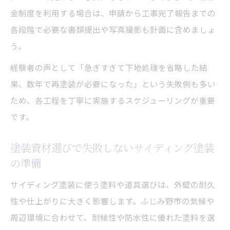
サイディング塗装時のDIY手順とポイント
金制度を利用する場合は、申請から工事完了報告までの
各段階で必要な書類提出や写真撮影も計画に含めましょ
外壁塗装の失敗例から学ぶサイディング塗
う。
装対策
サイディング塗装で役立つセルフチェック
経験者の声として「急ぎすぎて下地処理を省略した結
項目
果、数年で再塗装が必要になった」という失敗例も多い
ため、各工程を丁寧に実施するスケジューリングが重要
です。
塗装資材選びで失敗しないサイディング塗装
の準備
サイディング塗装に使う塗料や道具選びは、外壁の耐久
性や仕上がりに大きく影響します。ふじみ野市の気候や
周辺環境に合わせて、耐候性や防水性に優れた塗料を選