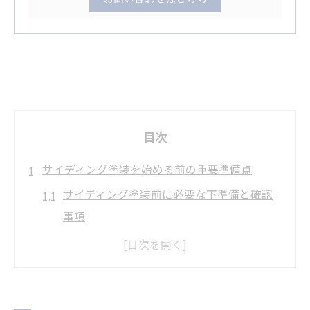
目次
サイディング塗装を始める前の重要準備点
サイディング塗装前に必要な下準備と確認
事項
近隣挨拶でトラブル回避するサイディング
塗装準備
サイディング塗装のためのスケジュール計