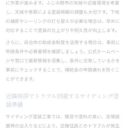
に作業が進みます。ふじみ野市の気候や近隣環境を考慮
外壁のシーリング打ち替えとサイディング
し、天候や季節による塗装時期の調整も大切です。下地
塗装法
の補修やシーリングの打ち替えが必要な場合は、早めに
効率良く進めるサイディング塗装の流れ
対応することで塗装の仕上がりや耐久性が向上します。
サイディング塗装を効率化する工程スケジ
さらに、自治体の助成金制度を活用する場合は、事前に
ュール術
申請条件や必要書類を確認しましょう。公式ホームペー
外壁洗浄や下地調整をスムーズに進めるサ
ジや窓口で最新情報を収集し、条件に合致しているかを
イディング塗装
事前にチェックすることで、補助金の申請漏れを防ぐこ
サイディング塗装で乾燥待ち時間を短縮す
とができます。
る方法
近隣挨拶でトラブル回避するサイディング塗
作業分担で効率化するサイディング塗装の
装準備
ポイント
サイディング塗装工事では、騒音や塗料の臭い、足場設
サイディング塗装の品質を保つ塗装間隔の
置時の出入りなどにより、近隣住民とのトラブルが発生
最適化